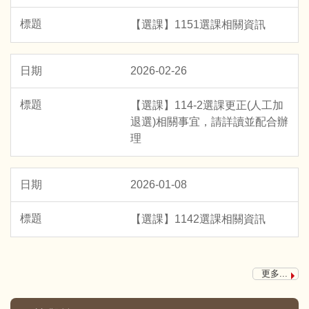
【選課】1151選課相關資訊
2026-02-26
【選課】114-2選課更正(人工加
退選)相關事宜，請詳讀並配合辦
理
2026-01-08
【賀!】本系3A 鈴木結子同學於2026年05月參加
TOEIC測驗，榮獲840分優異成績
【選課】1142選課相關資訊
【賀!】本系3A 黃群恩同學錄取115學年度第一學期
至韓國漢城大學交換留學一學期
更多...
【賀!】本系3A張琇涵同學錄取115學年至日本國立