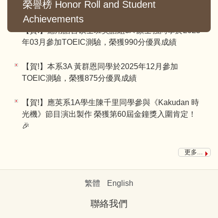
山口大學交換留學1年
榮譽榜 Honor Roll and Student
Achievements
【賀!】應用語言碩士班英語組3A 顏士強同學於2025
年03月參加TOEIC測驗，榮獲990分優異成績
【賀!】本系3A 黃群恩同學於2025年12月參加
TOEIC測驗，榮獲875分優異成績
【賀!】應英系1A學生陳千里同學參與《Kakudan 時
光機》節目演出製作 榮獲第60屆金鐘獎入圍肯定！
🎉
【賀!】本系4A 時銘駿同學於2025年4月參加TOEIC
更多...
測驗，榮獲905分優異成績
【賀!】本系2A 中樹杏同學錄取114學年至韓國漢城
繁體
English
大學交換留學
聯絡我們