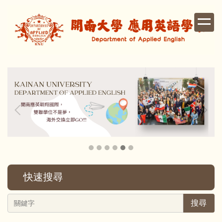
跳
到
主
要
內
容
區
快速搜尋
搜尋