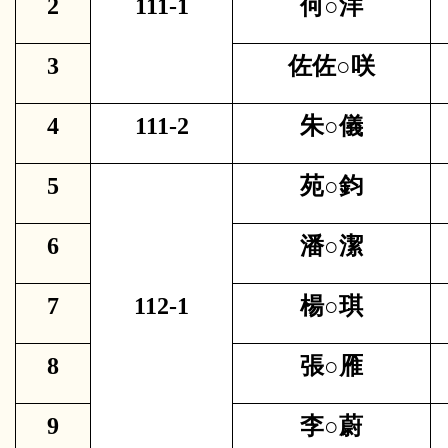
2
111-1
何○洋
3
佐佐○咲
4
111-2
朱○儀
5
苑○鈞
6
潘○潔
7
112-1
楊○琪
8
張○雁
9
李○蔚