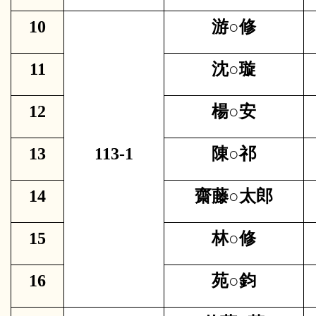
10
游○修
11
沈○璇
12
楊○安
13
113-1
陳○祁
14
齋藤○太郎
15
林○修
16
苑○鈞