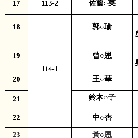
17
113-2
佐藤○菜
18
郭○瑜
19
曾○恩
114-1
王○華
20
鈴木
○
子
21
22
中
○
杏
23
黃
○
恩