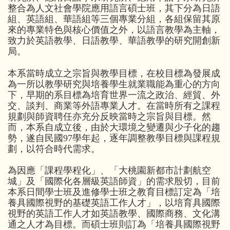
整合為人文社會學院應用語言碩士班，其下分為日語
組、英語組、華語組等三個專業分組，各組保留其原
來的專業特色與核心價值之外，以語言教學為主軸，
致力於英語教學、日語教學、華語教學的研究開創新
局。
本系當時成立之宗旨與教學目標，在校目標為發展成
為一所以教學研究與培養學生就業職能為重心的方向
下，早期的系目標為培育世界一流之政治、經貿、外
交、談判、商業等外語專業人才。在當時所有之課程
規劃與師資聘任亦充分反映當時之宗旨與目標。然
而，本系自成立後，由於大環境之變遷與少子化的趨
勢，遂自民國97學年起，逐年調整教學目標與課程規
劃，以符合時代需求。
為因應「課程學程化」、「大桃園新都市計劃航空
城」及「國際化各層級英語師資」的需求殷切，目前
本系日間學士班及進修學士班之教育目標訂定為「培
養具國際視野的基礎英語工作人才」，以培育具國際
視野的英語工作人才如英語教學、國際商務、文化溝
通之人才為目標。而碩士班則訂為「培養具國際視野