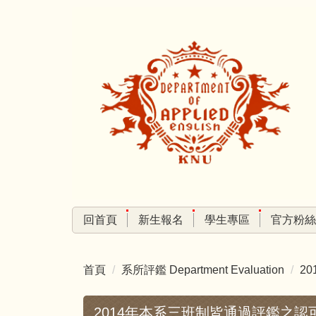
跳
到
主
要
內
容
區
回首頁
新生報名
學生專區
官方粉絲
首頁
系所評鑑 Department Evaluation
20
2014年本系三班制皆通過評鑑之認