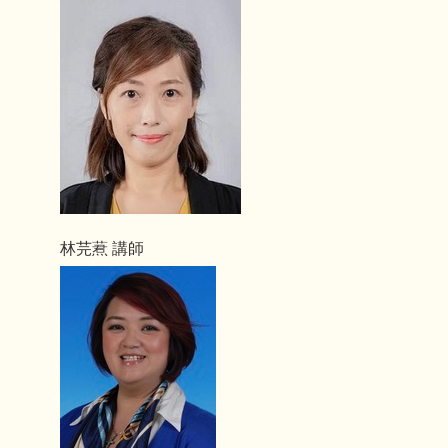
林芫蔒 講師