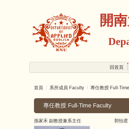
跳
到
開南
主
要
內
Depart
容
區
回首頁
首頁
系所成員 Faculty
專任教授 Full-Time 
專任教授 Full-Time Faculty
孫家禾 副教授兼系主任
郭怡君