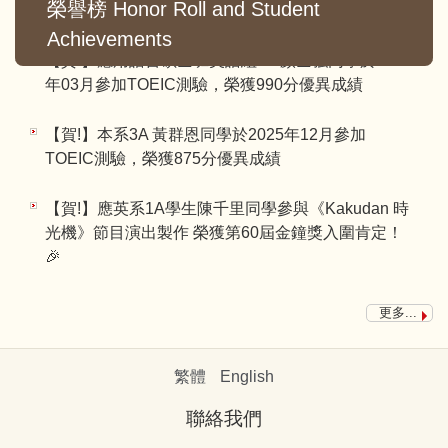
山口大學交換留學1年
榮譽榜 Honor Roll and Student
Achievements
【賀!】應用語言碩士班英語組3A 顏士強同學於2025
年03月參加TOEIC測驗，榮獲990分優異成績
【賀!】本系3A 黃群恩同學於2025年12月參加
TOEIC測驗，榮獲875分優異成績
【賀!】應英系1A學生陳千里同學參與《Kakudan 時
光機》節目演出製作 榮獲第60屆金鐘獎入圍肯定！
🎉
【賀!】本系4A 時銘駿同學於2025年4月參加TOEIC
更多...
測驗，榮獲905分優異成績
【賀!】本系2A 中樹杏同學錄取114學年至韓國漢城
繁體
English
大學交換留學
聯絡我們
【賀!】本系2A 鈴木結子同學錄取114學年至菲律賓