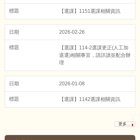
【選課】1151選課相關資訊
2026-02-26
【選課】114-2選課更正(人工加
退選)相關事宜，請詳讀並配合辦
理
2026-01-08
【賀!】本系3A 鈴木結子同學於2026年05月參加
TOEIC測驗，榮獲840分優異成績
【選課】1142選課相關資訊
【賀!】本系3A 黃群恩同學錄取115學年度第一學期
至韓國漢城大學交換留學一學期
更多...
【賀!】本系3A張琇涵同學錄取115學年至日本國立