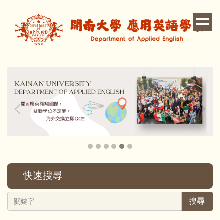
跳
到
主
要
內
容
區
快速搜尋
搜尋