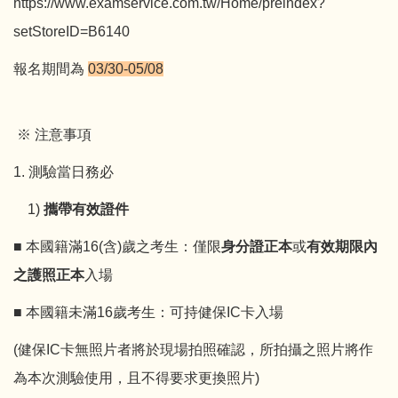
https://www.
examservice.com.tw/Home/
preindex?
setStoreID=B6140
報名期間為
03/30-05/08
※ 注意事項
1. 測驗當日務必
1)
攜帶有效證件
■ 本國籍滿16(含)歲之考生：僅限
身分證正本
或
有效期限內
之護照正本
入場
■ 本國籍未滿16歲考生：可持健保IC卡入場
(健保IC卡無照片者將於現場拍照確認，所拍攝之照片將作
為本次測驗使用，且不得要求更換照片)