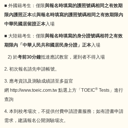
■ 外國籍考生：僅限
與報名時填寫的護照號碼相同之
有效
期
限內護照正本
或
與報名時填寫的護照號碼相同之
有效
期限內
中華民國居留證正本
入場
■ 大陸籍考生：僅限
與報名時填寫的身分證號碼相符之有效
期限內「中華人民共和國居民身分證」正本
入場
2) 於
考前
30
分鐘
抵達應試教室，遲到者不得入場
2. 初次報名請先申請帳號。
3. 應考資訊及測驗成績請至多益官
®
網
http://www.toeic.com.tw
點選上方「TOEIC
Tests」進行
查詢
4. 本到校考場次，不提供付費申請證書服務；如有證書申請
需求，建議報名公開測驗場次。