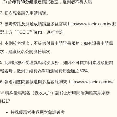
2) 於
考前
30
分鐘
抵達應試教室，遲到者不得入場
2. 初次報名請先申請帳號。
3. 應考資訊及測驗成績請至多益官網
http://www.toeic.com.tw
點
®
選上方「TOEIC
Tests」進行查詢
4. 本到校考場次，不提供付費申請證書服務；如有證書申請需
求，建議報名公開測驗場次。
5. 此測驗恕不受理異動場次服務，如因不可抗力因素必須撤銷
報名時，撤銷手續費為單項測驗費用金額之50%。
6. 報名相關問題歡迎與多益客服聯繫
http://www.toeic.com.tw/
※ 特殊優惠報名（低收入戶）請於上班時間洽詢應英系系辦
N217
特殊優惠考生適用對象請參考