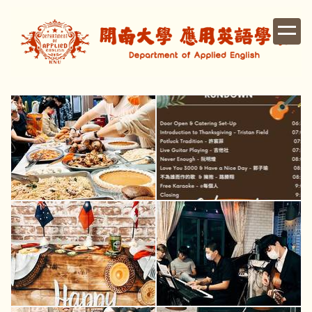
跳
到
主
要
內
容
區