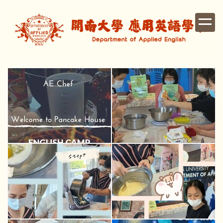
跳
到
主
要
內
容
區