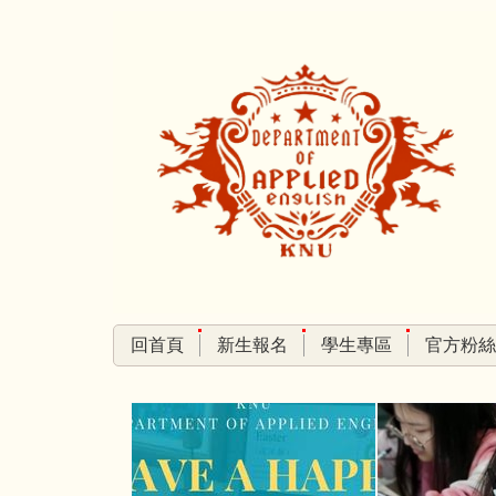
跳
到
主
要
內
容
區
回首頁
新生報名
學生專區
官方粉絲