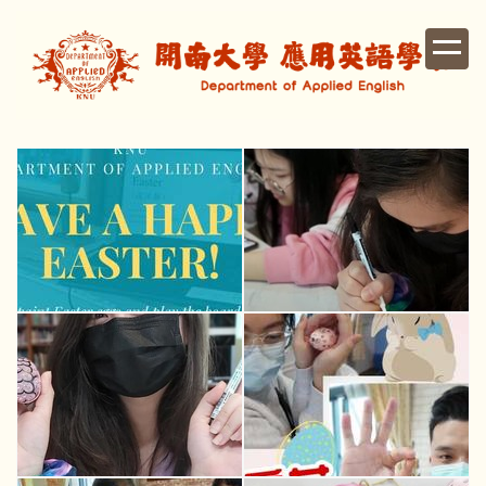
跳
到
主
要
內
容
區