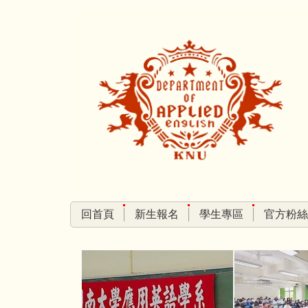
跳
到
主
要
內
容
區
回首頁
新生報名
學生專區
官方粉絲