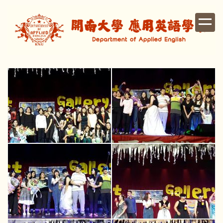
跳
到
主
要
內
容
區