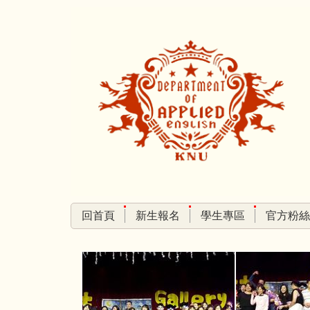
跳
到
主
要
內
容
區
回首頁
新生報名
學生專區
官方粉絲