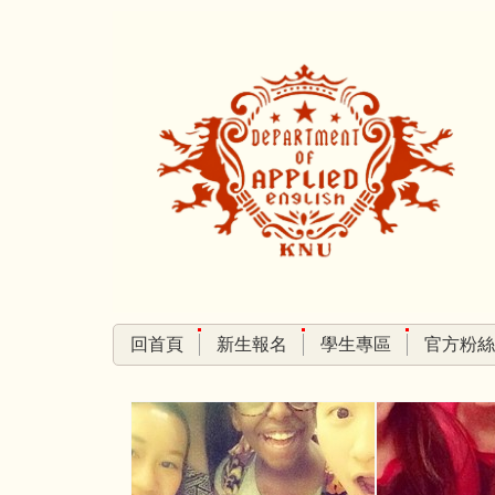
跳
到
主
要
內
容
區
回首頁
新生報名
學生專區
官方粉絲