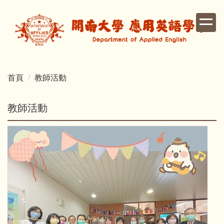
跳
到
主
要
內
容
首頁
教師活動
區
教師活動