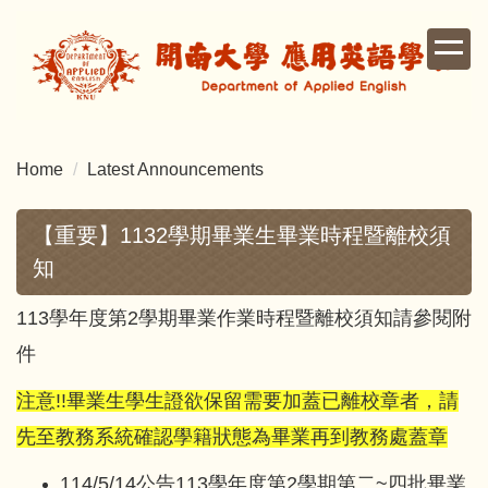
Jump
to
the
main
content
block
Home
Latest Announcements
【重要】1132學期畢業生畢業時程暨離校須
知
113學年度第2學期畢業作業時程暨離校須知請參閱附
件
注意!!畢業生學生證欲保留需要加蓋已離校章者，請
先至教務系統確認學籍狀態為畢業再到教務處蓋章
114/5/14公告113學年度第2學期第二~四批畢業