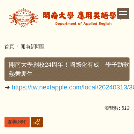
跳
到
主
要
內
容
首頁
開南新聞區
區
開南大學創校24周年！國際化有成 學子勁歌
熱舞慶生
➜
https://tw.nextapple.com/local/20240
瀏覽數:
512
友善列印