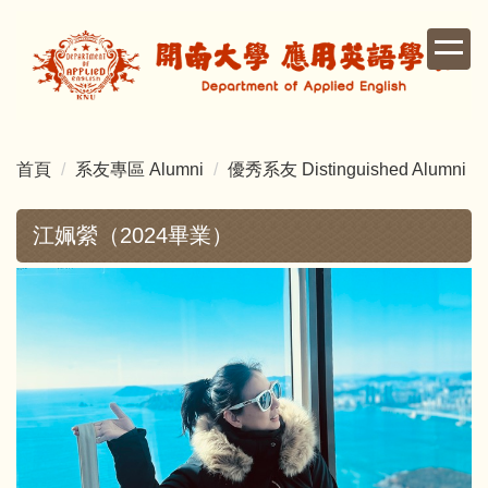
跳
到
主
要
內
容
首頁
系友專區 Alumni
優秀系友 Distinguished Alumni
區
江姵縈（2024畢業）