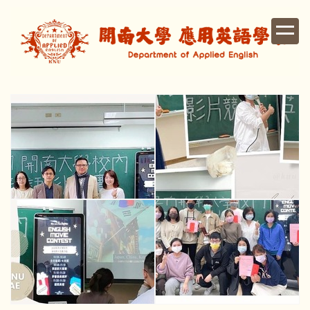
跳
到
主
要
內
容
區