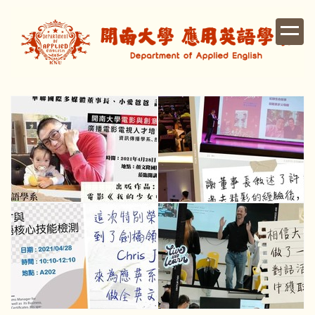
跳
到
主
要
內
容
區