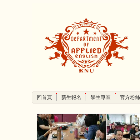
跳
到
主
要
內
容
區
回首頁
新生報名
學生專區
官方粉絲