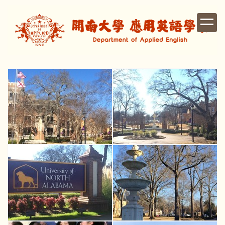
跳
到
主
要
內
容
區