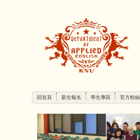
跳
到
主
要
內
容
區
回首頁
新生報名
學生專區
官方粉絲