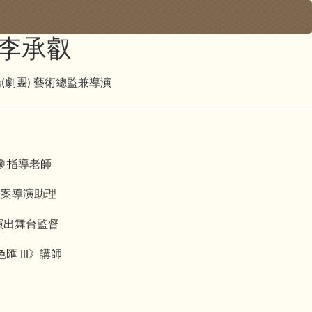
李承叡
場
劇團
藝術總監兼導演
(
)
劇指導老師
專案導演助理
演出舞台監督
色匯
》講師
III