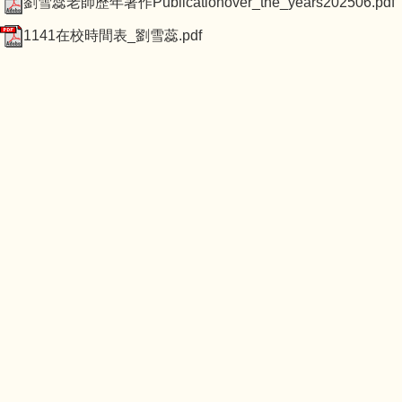
劉雪蕊老師歷年著作Publicationover_the_years202506.pdf
1141在校時間表_劉雪蕊.pdf