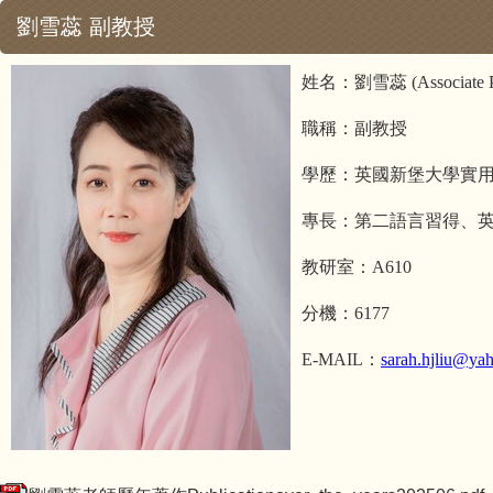
劉雪蕊 副教授
姓名：劉雪蕊
(Associate 
職稱：副教授
學歷：英國新堡大學實
專長：第二語言習得、
教研室：A610
分機：6177
E-MAIL
：
sarah.hjliu@ya